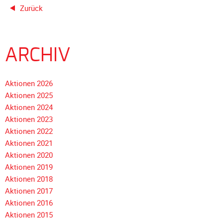
Meldeformular
Zurück
Flex.
Kurvenleittafel
ARCHIV
Galerien
Galerie
2026
Aktionen 2026
Aktionen 2025
Galerie
Aktionen 2024
2025
Aktionen 2023
Galerie
Aktionen 2022
2024
Aktionen 2021
Galerie
Aktionen 2020
2023
Aktionen 2019
Aktionen 2018
Galerie
Navigation
Aktionen 2017
2022
überspringen
Aktionen 2016
Galerie
Aktionen 2015
2021