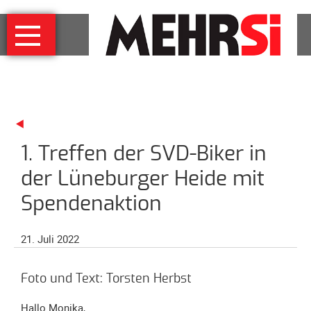
Navigation
MEHRSi
überspringen
Wer
und
warum
MEHRSi-
Interview
1. Treffen der SVD-Biker in
Ziel
und
der Lüneburger Heide mit
Strategie
Spendenaktion
Schirmherrschaft
Prominente
21. Juli 2022
für
MEHRSi
Foto und Text: Torsten Herbst
Unterstützen
Hallo Monika,