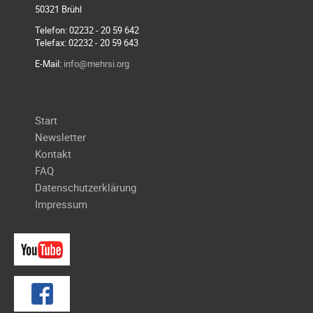
50321 Brühl
Galerie
2012
Telefon: 02232 - 20 59 642
Telefax: 02232 - 20 59 643
Galerie
E-Mail:
info@mehrsi.org
2011
Galerie
2010
Navigation
Start
Galerie
überspringen
Newsletter
2009
Kontakt
Galerie
FAQ
2008
Datenschutzerklärung
Galerie
Impressum
2007
Galerie
2006
Galerie
2005