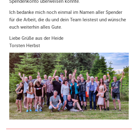
Spendenkonto überweisen konnte.
Unterfahrschutz
Ich bedanke mich noch einmal im Namen aller Spender
Unterfahrschutz
für die Arbeit, die du und dein Team leistest und wünsche
-
euch weiterhin alles Gute.
Erfolge
Liebe Grüße aus der Heide
Unterfahrschutz
Torsten Herbst
-
Technik
Unterfahrschutz
-
Kompatibilität
Unterfahrschutz
-
mit
in
Absenkung
Streckensicherung