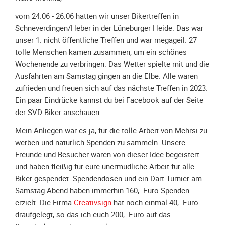
Spendenkonto
vom 24.06 - 26.06 hatten wir unser Bikertreffen in
Förderer
Schneverdingen/Heber in der Lüneburger Heide. Das war
werden
unser 1. nicht öffentliche Treffen und war megageil. 27
Fördererdaten
tolle Menschen kamen zusammen, um ein schönes
ändern
Wochenende zu verbringen. Das Wetter spielte mit und die
Gewerbliche
Ausfahrten am Samstag gingen an die Elbe. Alle waren
Förderer
zufrieden und freuen sich auf das nächste Treffen in 2023.
Flyer
Ein paar Eindrücke kannst du bei Facebook auf der Seite
+
der SVD Biker anschauen.
Infokarte
Mein Anliegen war es ja, für die tolle Arbeit von Mehrsi zu
Achte
werben und natürlich Spenden zu sammeln. Unsere
auf
Freunde und Besucher waren von dieser Idee begeistert
Motorradfahrer
und haben fleißig für eure unermüdliche Arbeit für alle
Merchandise
Biker gespendet. Spendendosen und ein Dart-Turnier am
Samstag Abend haben immerhin 160,- Euro Spenden
Aktionen
erzielt. Die Firma
Creativsign
hat noch einmal 40,- Euro
draufgelegt, so das ich euch 200,- Euro auf das
Info/Presse