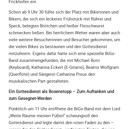
Meldeformular
Frickhofen ein.
Schon ab 9 Uhr 30 füllte sich der Platz mit Bikerinnen und
Flex.
Bikern, die sich ein leckeres Frühstück mit Rührei und
Kurvenleittafel
Speck, belegten Brötchen und heißer Fleischwurst
Galerien
schmecken ließen. Bei herrlichem Wetter waren aber auch
viele weitere Besucherinnen und Besucher gekommen, um
Galerie
die vielen Bikes zu bestaunen und den Gottesdienst
2026
mitzufeiern. Eigens dafür hatte sich eine spezielle BiGo-
Galerie
Band zusammengefunden, die mit Michael Born
2025
(Keyboard), Katharina Eckert (E-Gitarre), Beatrix Wolfgram
Galerie
(Querflöte) und Sängerin Catharina Preus den
2024
musikalischen Part gestalteten.
Galerie
Ein Gottesdienst als Boxenstopp – Zum Auftanken und
2023
zum Gesegnet-Werden
Galerie
Pünktlich um 11 Uhr eröffnete die BiGo-Band mit dem Lied
2022
„Weite Räume meinen Füßen“ schwungvoll den
Galerie
Gottesdienst und legte damit den roten Faden zu den –
2021