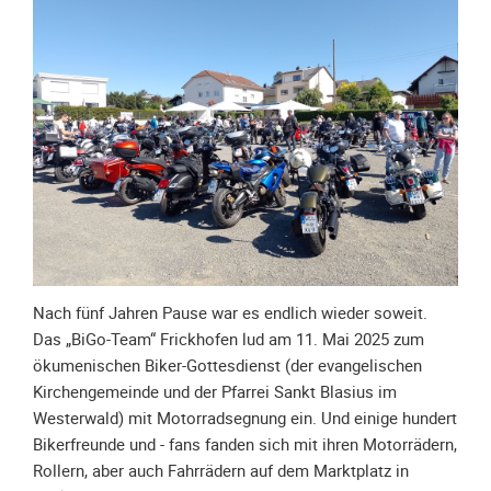
Unterfahrschutz
Unterfahrschutz
-
Erfolge
Unterfahrschutz
-
Technik
Unterfahrschutz
-
Kompatibilität
Nach fünf Jahren Pause war es endlich wieder soweit.
Unterfahrschutz
Das „BiGo-Team“ Frickhofen lud am 11. Mai 2025 zum
-
ökumenischen Biker-Gottesdienst (der evangelischen
mit
Kirchengemeinde und der Pfarrei Sankt Blasius im
in
Westerwald) mit Motorradsegnung ein. Und einige hundert
Absenkung
Bikerfreunde und - fans fanden sich mit ihren Motorrädern,
Streckensicherung
Rollern, aber auch Fahrrädern auf dem Marktplatz in