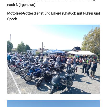
Spendenkonto
nach N(Irgendwo)
Förderer
Motorrad-Gottesdienst und Biker-Frühstück mit Rührei und
werden
Speck
Fördererdaten
ändern
Gewerbliche
Förderer
Flyer
+
Infokarte
Achte
auf
Motorradfahrer
Merchandise
Aktionen
Info/Presse