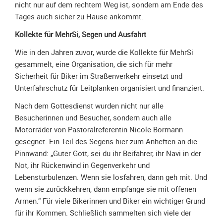
nicht nur auf dem rechtem Weg ist, sondern am Ende des
Galerie
Tages auch sicher zu Hause ankommt.
2012
Kollekte für MehrSi, Segen und Ausfahrt
Galerie
2011
Wie in den Jahren zuvor, wurde die Kollekte für MehrSi
Galerie
gesammelt, eine Organisation, die sich für mehr
2010
Sicherheit für Biker im Straßenverkehr einsetzt und
Unterfahrschutz für Leitplanken organisiert und finanziert.
Galerie
2009
Nach dem Gottesdienst wurden nicht nur alle
Galerie
Besucherinnen und Besucher, sondern auch alle
2008
Motorräder von Pastoralreferentin Nicole Bormann
gesegnet. Ein Teil des Segens hier zum Anheften an die
Galerie
Pinnwand: „Guter Gott, sei du ihr Beifahrer, ihr Navi in der
2007
Not, ihr Rückenwind in Gegenverkehr und
Galerie
Lebensturbulenzen. Wenn sie losfahren, dann geh mit. Und
2006
wenn sie zurückkehren, dann empfange sie mit offenen
Galerie
Armen.“ Für viele Bikerinnen und Biker ein wichtiger Grund
2005
für ihr Kommen. Schließlich sammelten sich viele der