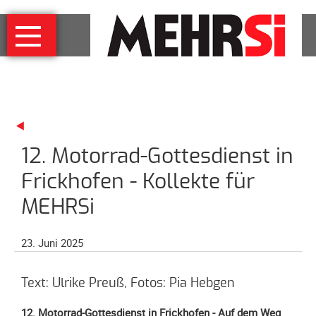
Navigation
MEHRSi
überspringen
Wer
und
warum
MEHRSi-
Interview
12. Motorrad-Gottesdienst in
Ziel
und
Frickhofen - Kollekte für
Strategie
MEHRSi
Schirmherrschaft
Prominente
23. Juni 2025
für
MEHRSi
Text: Ulrike Preuß, Fotos: Pia Hebgen
Unterstützen
12. Motorrad-Gottesdienst in Frickhofen - Auf dem Weg