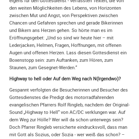
eigens für den Gottesdienst - verfassten Texten, die von
Galerie
den weiten Möglichkeiten des Lebens, von Horizonten
2020
zwischen Mut und Angst, von Perspektiven zwischen
Chancen und Gefahren sprechen und gerade Bikerinnen
Galerie
und Bikern ans Herzen gehen. So hörte man es im
2019
Eröffnungsgebet: „Und so sind wir heute hier – mit
Galerie
Lederjacken, Helmen, Fragen, Hoffnungen, mit offenen
2018
Augen und offenen Herzen. Lass diesen Gottesdienst ein
Galerie
Boxenstopp sein: zum Auftanken, zum Hören, zum
2017
Staunen, zum Gesegnet-Werden.“
Galerie
Highway to hell oder Auf dem Weg nach N(Irgendwo)?
2016
Gespannt verfolgten die Besucherinnen und Besucher des
Galerie
Gottesdienstes die Predigt des motorradfahrenden
2015
evangelischen Pfarrers Rolf Ringleb, nachdem der Original-
Galerie
Sound „Highway to Hell“ von AC/DC verklungen war. Auf
2014
dem Weg zur Hölle? Wer will da schon unterwegs sein?
Galerie
Doch Pfarrer Ringleb versicherte eindrucksvoll, dass man
2013
mit Gott als Sozius, oder Sozia - wer weiß das schon? –