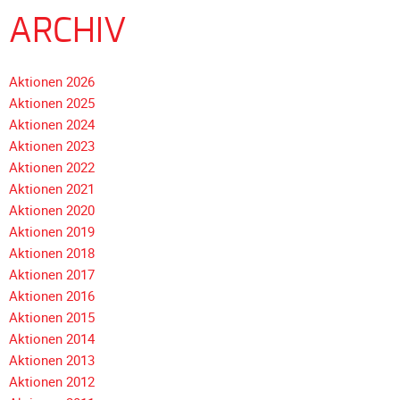
Unterfahrschutz
ARCHIV
Unterfahrschutz
-
Aktionen 2026
Erfolge
Aktionen 2025
Unterfahrschutz
Aktionen 2024
-
Aktionen 2023
Technik
Aktionen 2022
Aktionen 2021
Unterfahrschutz
Aktionen 2020
-
Aktionen 2019
Kompatibilität
Aktionen 2018
Unterfahrschutz
Navigation
Aktionen 2017
-
überspringen
Aktionen 2016
mit
Aktionen 2015
in
Aktionen 2014
Absenkung
Aktionen 2013
Streckensicherung
Aktionen 2012