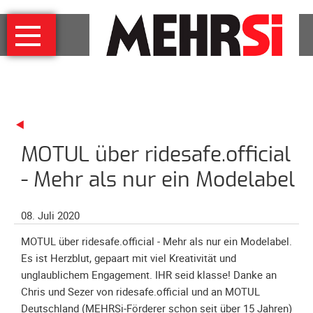
Navigation
MEHRSi
überspringen
Wer
und
warum
MEHRSi-
Interview
MOTUL über ridesafe.official
Ziel
und
- Mehr als nur ein Modelabel
Strategie
Schirmherrschaft
08. Juli 2020
Prominente
MOTUL über ridesafe.official - Mehr als nur ein Modelabel.
für
Es ist Herzblut, gepaart mit viel Kreativität und
MEHRSi
unglaublichem Engagement. IHR seid klasse! Danke an
Unterstützen
Chris und Sezer von ridesafe.official und an MOTUL
Deutschland (MEHRSi-Förderer schon seit über 15 Jahren)