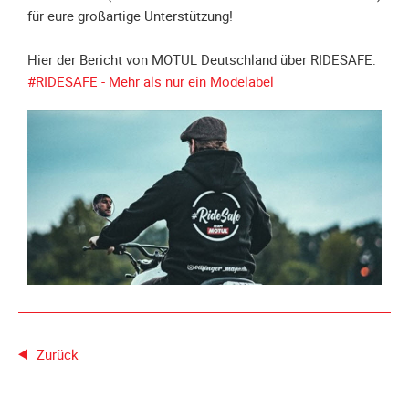
Spendenkonto
für eure großartige Unterstützung!
Förderer
werden
Hier der Bericht von MOTUL Deutschland über RIDESAFE:
Fördererdaten
#RIDESAFE - Mehr als nur ein Modelabel
ändern
Gewerbliche
Förderer
Flyer
+
Infokarte
Achte
auf
Motorradfahrer
Merchandise
Zurück
Aktionen
Info/Presse