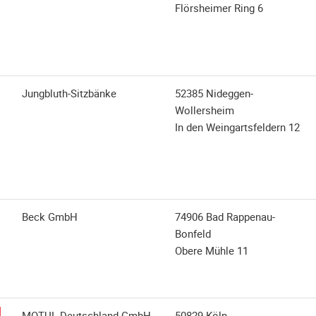
Flörsheimer Ring 6
Jungbluth-Sitzbänke
52385 Nideggen-
Wollersheim
In den Weingartsfeldern 12
Beck GmbH
74906 Bad Rappenau-
Bonfeld
Obere Mühle 11
MOTUL Deutschland GmbH
50829 Köln