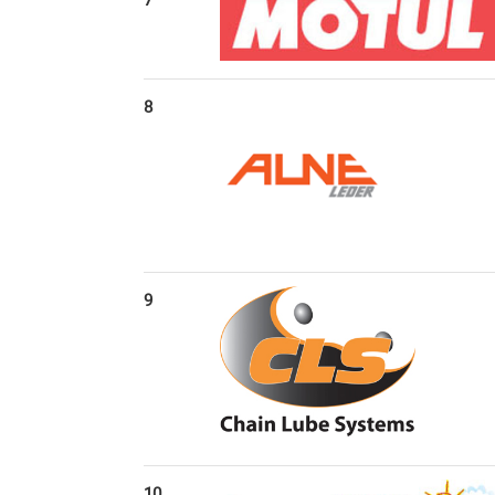
8
9
10