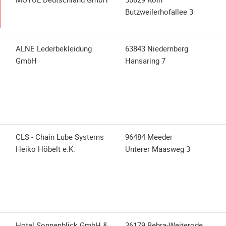
Butzweilerhofallee 3
ALNE Lederbekleidung
63843 Niedernberg
GmbH
Hansaring 7
CLS - Chain Lube Systems
96484 Meeder
Heiko Höbelt e.K.
Unterer Maasweg 3
Hotel Sonnenblick GmbH &
36179 Bebra-Weiterode