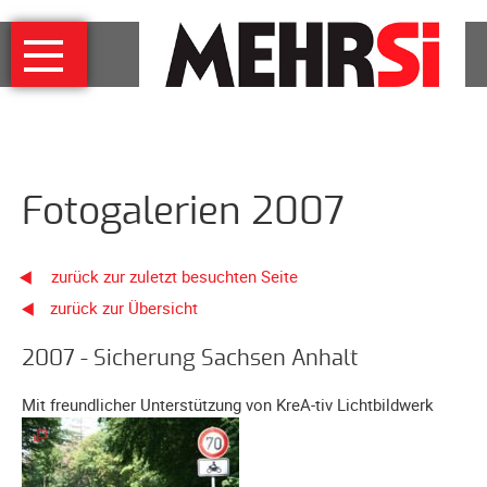
Navigation
MEHRSi
überspringen
Wer
und
warum
MEHRSi-
Fotogalerien 2007
Interview
Ziel
und
zurück zur zuletzt besuchten Seite
Strategie
zurück zur Übersicht
Schirmherrschaft
Prominente
2007 - Sicherung Sachsen Anhalt
für
Mit freundlicher Unterstützung von KreA-tiv Lichtbildwerk
MEHRSi
Unterstützen