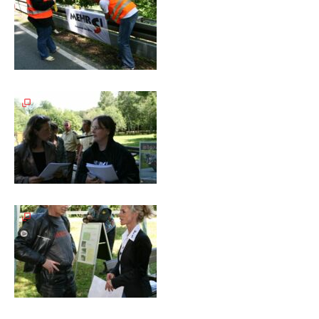
Unterfahrschutz
Unterfahrschutz
-
Erfolge
Unterfahrschutz
-
Technik
Unterfahrschutz
-
Kompatibilität
Unterfahrschutz
-
mit
in
Absenkung
Streckensicherung