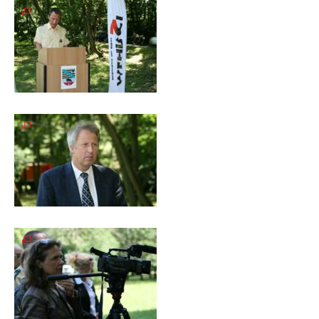
Meldeformular
Flex.
Kurvenleittafel
Galerien
Galerie
2026
Galerie
2025
Galerie
2024
Galerie
2023
Galerie
2022
Galerie
2021