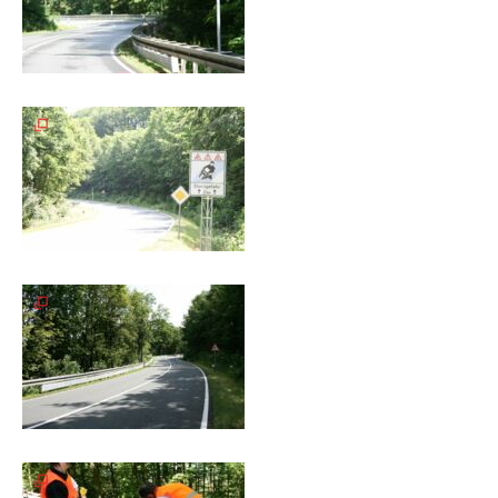
Spendenkonto
Förderer
werden
Fördererdaten
ändern
Gewerbliche
Förderer
Flyer
+
Infokarte
Achte
auf
Motorradfahrer
Merchandise
Aktionen
Info/Presse