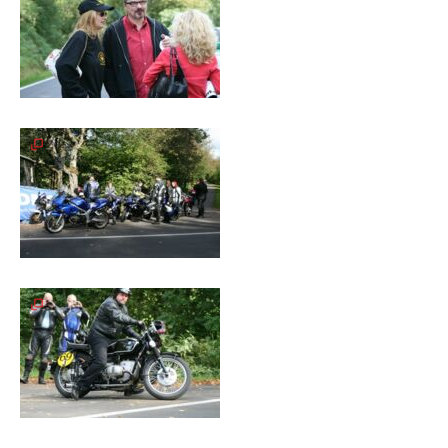
Unterfahrschutz
Unterfahrschutz
-
Erfolge
Unterfahrschutz
-
Technik
Unterfahrschutz
-
Kompatibilität
Unterfahrschutz
-
mit
in
Absenkung
Streckensicherung