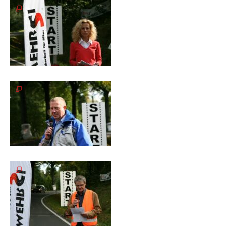
Meldeformular
Flex.
Kurvenleittafel
Galerien
Galerie
2026
Galerie
2025
Galerie
2024
Galerie
2023
Galerie
2022
Galerie
2021