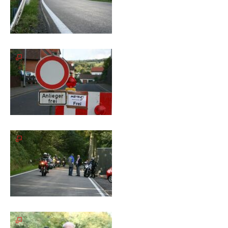
Spendenkonto
Förderer
werden
Fördererdaten
ändern
Gewerbliche
Förderer
Flyer
+
Infokarte
Achte
auf
Motorradfahrer
Merchandise
Aktionen
Info/Presse