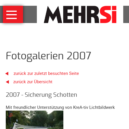
Navigation
MEHRSi
überspringen
Wer
und
warum
MEHRSi-
Fotogalerien 2007
Interview
Ziel
und
zurück zur zuletzt besuchten Seite
Strategie
zurück zur Übersicht
Schirmherrschaft
Prominente
2007 - Sicherung Schotten
für
Mit freundlicher Unterstützung von KreA-tiv Lichtbildwerk
MEHRSi
Unterstützen