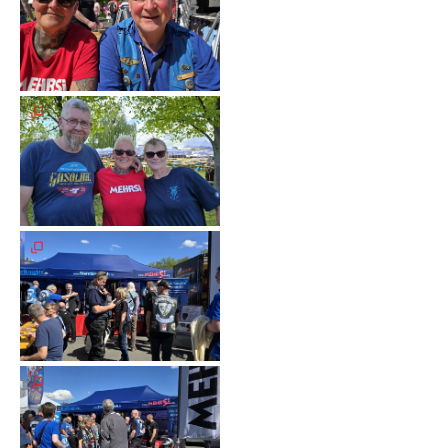
Meldeformular
Flex.
Kurvenleittafel
Galerien
Galerie
2026
Galerie
2025
Galerie
2024
Galerie
2023
Galerie
2022
Galerie
2021