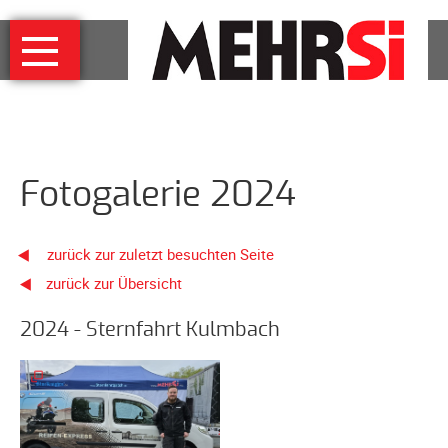
Navigation
MEHRSi
überspringen
Wer
und
warum
MEHRSi-
Fotogalerie 2024
Interview
Ziel
und
zurück zur zuletzt besuchten Seite
Strategie
zurück zur Übersicht
Schirmherrschaft
Prominente
2024 - Sternfahrt Kulmbach
für
MEHRSi
Unterstützen