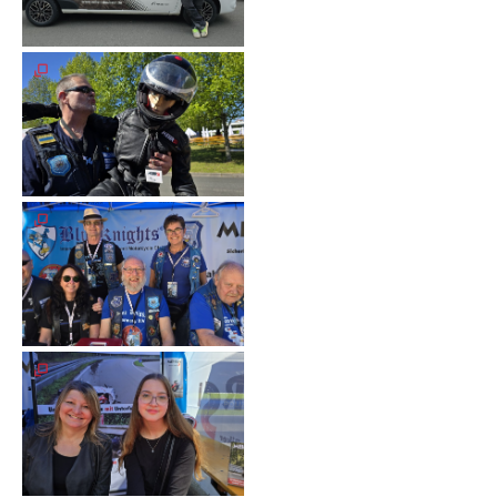
Spendenkonto
Förderer
werden
Fördererdaten
ändern
Gewerbliche
Förderer
Flyer
+
Infokarte
Achte
auf
Motorradfahrer
Merchandise
Aktionen
Info/Presse