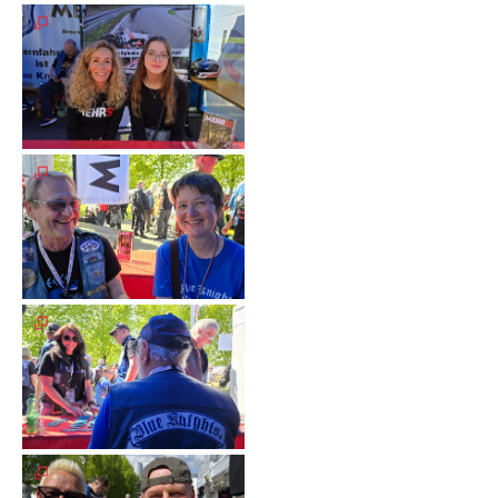
Unterfahrschutz
Unterfahrschutz
-
Erfolge
Unterfahrschutz
-
Technik
Unterfahrschutz
-
Kompatibilität
Unterfahrschutz
-
mit
in
Absenkung
Streckensicherung