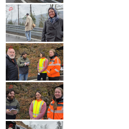
Meldeformular
Flex.
Kurvenleittafel
Galerien
Galerie
2026
Galerie
2025
Galerie
2024
Galerie
2023
Galerie
2022
Galerie
2021