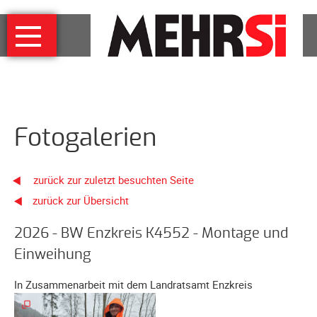
Navigation
MEHRSi
überspringen
Wer
und
warum
MEHRSi-
Fotogalerien
Interview
Ziel
und
zurück zur zuletzt besuchten Seite
Strategie
zurück zur Übersicht
Schirmherrschaft
Prominente
2026 - BW Enzkreis K4552 - Montage und
für
Einweihung
MEHRSi
In Zusammenarbeit mit dem Landratsamt Enzkreis
Unterstützen