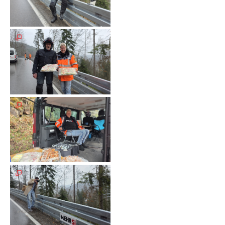
Unterfahrschutz
Unterfahrschutz
-
Erfolge
Unterfahrschutz
-
Technik
Unterfahrschutz
-
Kompatibilität
Unterfahrschutz
-
mit
in
Absenkung
Streckensicherung