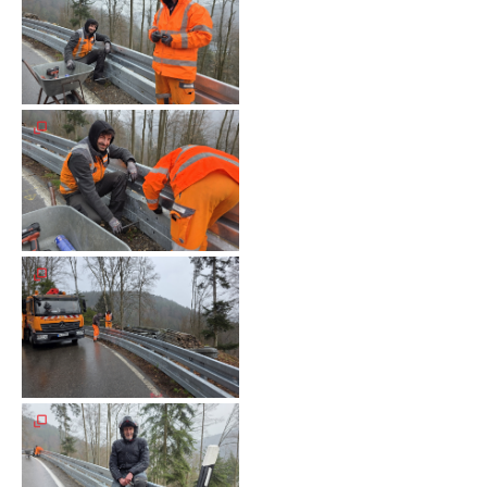
Spendenkonto
Förderer
werden
Fördererdaten
ändern
Gewerbliche
Förderer
Flyer
+
Infokarte
Achte
auf
Motorradfahrer
Merchandise
Aktionen
Info/Presse