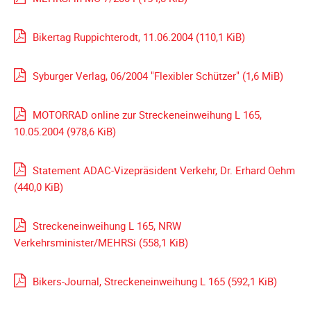
Galerie
2020
Bikertag Ruppichterodt, 11.06.2004
(110,1 KiB)
Galerie
2019
Syburger Verlag, 06/2004 "Flexibler Schützer"
(1,6 MiB)
Galerie
2018
MOTORRAD online zur Streckeneinweihung L 165,
Galerie
10.05.2004
(978,6 KiB)
2017
Galerie
Statement ADAC-Vizepräsident Verkehr, Dr. Erhard Oehm
2016
(440,0 KiB)
Galerie
2015
Streckeneinweihung L 165, NRW
Verkehrsminister/MEHRSi
(558,1 KiB)
Galerie
2014
Bikers-Journal, Streckeneinweihung L 165
(592,1 KiB)
Galerie
2013