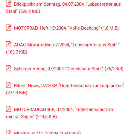
Meldeformular
Blickpunkt am Sonntag, 04.07.2004, "Lebensretter aus
Stahl"
(526,2 KiB)
Flex.
Kurvenleittafel
MOTORRAD, Heft 15/2004, "Volle Deckung"
(1,6 MiB)
Galerien
Galerie
ADAC-Motorradwelt 7/2004, "Lebensretter aus Stahl"
2026
(163,7 KiB)
Galerie
2025
Syburger Verlag, 07/2004 "Gemeinsam Stark"
(76,1 KiB)
Galerie
2024
Bikers News, 07/2004 "Unterfahrschutz für Leitplanken"
Galerie
(274,4 KiB)
2023
Galerie
MOTORRADFAHRER, 07/2004, "Unterfahrschutz m.
2022
minist. Segen"
(214,6 KiB)
Galerie
2021
MEHRSi in MO 7/2004
(154,8 KiB)