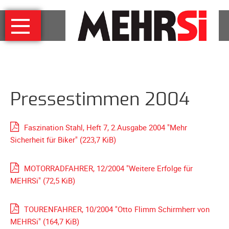
Navigation
MEHRSi
überspringen
Wer
und
warum
MEHRSi-
Pressestimmen 2004
Interview
Ziel
und
Faszination Stahl, Heft 7, 2.Ausgabe 2004 "Mehr
Strategie
Sicherheit für Biker"
(223,7 KiB)
Schirmherrschaft
MOTORRADFAHRER, 12/2004 "Weitere Erfolge für
Prominente
MEHRSi"
für
(72,5 KiB)
MEHRSi
TOURENFAHRER, 10/2004 "Otto Flimm Schirmherr von
Unterstützen
MEHRSi"
(164,7 KiB)