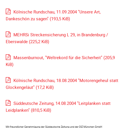
Spendenkonto
Förderer
Kölnische Rundschau, 11.09.2004 "Unsere Art,
werden
Dankeschön zu sagen"
(193,5 KiB)
Fördererdaten
ändern
MEHRSi Streckensicherung L 29, in Brandenburg /
Gewerbliche
Eberswalde
(225,2 KiB)
Förderer
Flyer
Massenburnout, "Weltrekord für die Sicherheit"
(205,9
+
KiB)
Infokarte
Achte
Kölnische Rundschau, 18.08.2004 "Motorengeheul statt
auf
Glockengeläut"
(17,2 KiB)
Motorradfahrer
Merchandise
Süddeutsche Zeitung, 14.08.2004 "Leitplanken statt
Leidplanken"
(810,5 KiB)
Aktionen
Info/Presse
Mit freundlicher Genehmigung der Süddeutsche Zeitung und der DIZ München GmbH