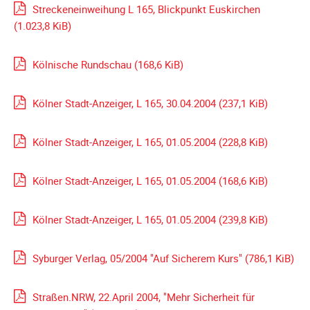
Streckeneinweihung L 165, Blickpunkt Euskirchen
Galerie
(1.023,8 KiB)
2012
Galerie
Kölnische Rundschau
(168,6 KiB)
2011
Galerie
Kölner Stadt-Anzeiger, L 165, 30.04.2004
2010
(237,1 KiB)
Galerie
2009
Kölner Stadt-Anzeiger, L 165, 01.05.2004
(228,8 KiB)
Galerie
2008
Kölner Stadt-Anzeiger, L 165, 01.05.2004
(168,6 KiB)
Galerie
2007
Kölner Stadt-Anzeiger, L 165, 01.05.2004
(239,8 KiB)
Galerie
2006
Syburger Verlag, 05/2004 "Auf Sicherem Kurs"
(786,1 KiB)
Galerie
2005
Straßen.NRW, 22.April 2004, "Mehr Sicherheit für