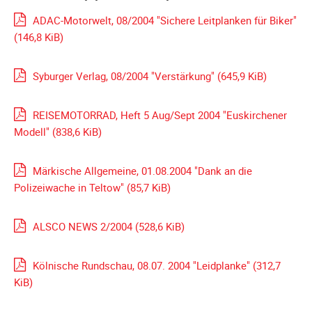
Unterfahrschutz
ADAC-Motorwelt, 08/2004 "Sichere Leitplanken für Biker"
(146,8 KiB)
Unterfahrschutz
-
Erfolge
Syburger Verlag, 08/2004 "Verstärkung"
(645,9 KiB)
Unterfahrschutz
-
REISEMOTORRAD, Heft 5 Aug/Sept 2004 "Euskirchener
Technik
Modell"
(838,6 KiB)
Unterfahrschutz
-
Märkische Allgemeine, 01.08.2004 "Dank an die
Kompatibilität
Polizeiwache in Teltow"
(85,7 KiB)
Unterfahrschutz
-
ALSCO NEWS 2/2004
(528,6 KiB)
mit
in
Kölnische Rundschau, 08.07. 2004 "Leidplanke"
(312,7
Absenkung
KiB)
Streckensicherung