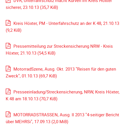
DVR, Unterfahrschutz macht Kurven im Kreis Höxter
Unterfahrschutz
sicherer, 23.10.13
(35,7 KiB)
Unterfahrschutz
Kreis Höxter, PM - Unterfahrschutz an der K 48, 21.10.13
-
(9,2 KiB)
Erfolge
Unterfahrschutz
-
Pressemitteilung zur Streckensicherung NRW - Kreis
Technik
Höxter, 21.10.13
(54,5 KiB)
Unterfahrschutz
-
MotorradSzene, Ausg. Okt. 2013 "Reisen für den guten
Kompatibilität
Zweck", 01.10.13
(69,7 KiB)
Unterfahrschutz
-
Presseeinladung/Streckensicherung, NRW, Kreis Höxter,
mit
K 48 am 18.10.13
(70,7 KiB)
in
Absenkung
MOTORRADSTRASSEN, Ausg. II 2013 "4-seitiger Bericht
Streckensicherung
über MEHRSi", 17.09.13
(2,0 MiB)