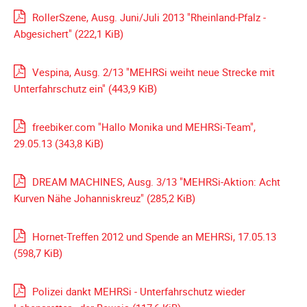
Galerie
RollerSzene, Ausg. Juni/Juli 2013 "Rheinland-Pfalz -
2004
Abgesichert"
(222,1 KiB)
Videos
Vespina, Ausg. 2/13 "MEHRSi weiht neue Strecke mit
Auszeichnung
Unterfahrschutz ein"
(443,9 KiB)
freebiker.com "Hallo Monika und MEHRSi-Team",
29.05.13
(343,8 KiB)
DREAM MACHINES, Ausg. 3/13 "MEHRSi-Aktion: Acht
Kurven Nähe Johanniskreuz"
(285,2 KiB)
Hornet-Treffen 2012 und Spende an MEHRSi, 17.05.13
(598,7 KiB)
Polizei dankt MEHRSi - Unterfahrschutz wieder