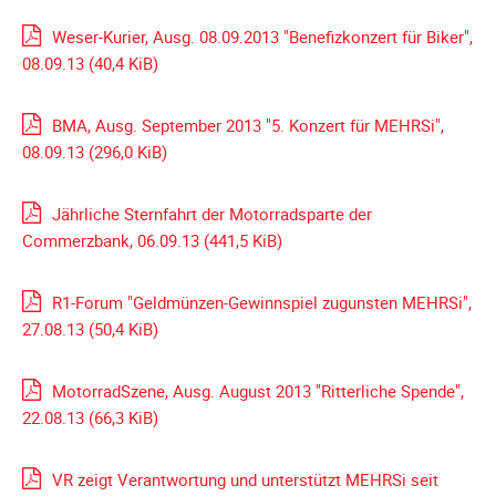
Meldeformular
Weser-Kurier, Ausg. 08.09.2013 "Benefizkonzert für Biker",
Flex.
08.09.13
(40,4 KiB)
Kurvenleittafel
Galerien
BMA, Ausg. September 2013 "5. Konzert für MEHRSi",
08.09.13
(296,0 KiB)
Galerie
2026
Jährliche Sternfahrt der Motorradsparte der
Galerie
Commerzbank, 06.09.13
(441,5 KiB)
2025
Galerie
R1-Forum "Geldmünzen-Gewinnspiel zugunsten MEHRSi",
2024
27.08.13
(50,4 KiB)
Galerie
2023
MotorradSzene, Ausg. August 2013 "Ritterliche Spende",
Galerie
22.08.13
(66,3 KiB)
2022
Galerie
VR zeigt Verantwortung und unterstützt MEHRSi seit
2021