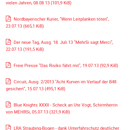
vielen Jahren, 08.08.13
(101,9 KiB)
Galerie
2020
Nordbayerischer Kurier, "Wenn Leitplanken töten",
Galerie
23.07.13
(665,1 KiB)
2019
Galerie
Der neue Tag, Ausg. 18. Juli 13 "MehrSi sagt Merci",
2018
22.07.13
(191,5 KiB)
Galerie
2017
Freie Presse "Das Risiko fährt mit", 19.07.13
(92,9 KiB)
Galerie
2016
Circuit, Ausg. 2/2013 "Acht Kurven im Verlauf der B48
Galerie
gesichert", 15.07.13
(495,1 KiB)
2015
Galerie
Blue Knights XXXII - Scheck an Ute Vogt, Schirmherrin
2014
von MEHRSi, 05.07.13
(321,9 KiB)
Galerie
2013
LRA Straubing-Bogen - dank Unterfahrschutz deutlicher