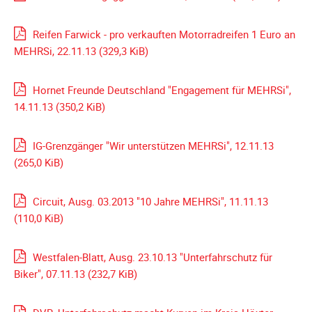
Spendenkonto
Förderer
Reifen Farwick - pro verkauften Motorradreifen 1 Euro an
werden
MEHRSi, 22.11.13
(329,3 KiB)
Fördererdaten
ändern
Hornet Freunde Deutschland "Engagement für MEHRSi",
Gewerbliche
14.11.13
(350,2 KiB)
Förderer
Flyer
IG-Grenzgänger "Wir unterstützen MEHRSi", 12.11.13
+
(265,0 KiB)
Infokarte
Achte
Circuit, Ausg. 03.2013 "10 Jahre MEHRSi", 11.11.13
auf
(110,0 KiB)
Motorradfahrer
Merchandise
Westfalen-Blatt, Ausg. 23.10.13 "Unterfahrschutz für
Aktionen
Biker", 07.11.13
(232,7 KiB)
Info/Presse