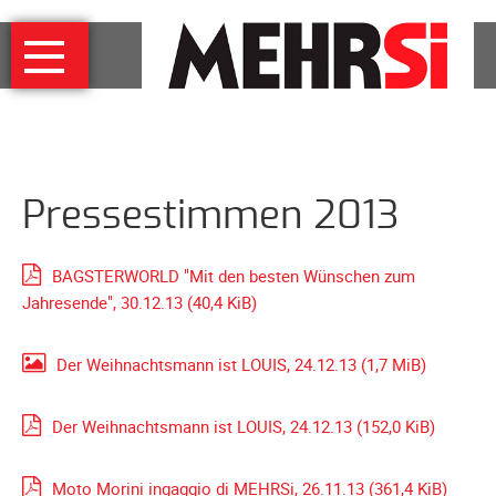
Navigation
MEHRSi
überspringen
Wer
und
warum
MEHRSi-
Pressestimmen 2013
Interview
Ziel
und
BAGSTERWORLD "Mit den besten Wünschen zum
Strategie
Jahresende", 30.12.13
(40,4 KiB)
Schirmherrschaft
Der Weihnachtsmann ist LOUIS, 24.12.13
Prominente
(1,7 MiB)
für
MEHRSi
Der Weihnachtsmann ist LOUIS, 24.12.13
(152,0 KiB)
Unterstützen
Moto Morini ingaggio di MEHRSi, 26.11.13
(361,4 KiB)