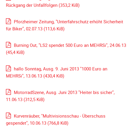
Galerie
Rückgang der Unfallfolgen
(353,2 KiB)
2012
Galerie
Pforzheimer Zeitung, "Unterfahrschutz erhöht Sicherheit
2011
für Biker", 02.07.13
(113,6 KiB)
Galerie
2010
Burning Out, "LS2 spendet 500 Euro an MEHRSi", 24.06.13
(45,4 KiB)
Galerie
2009
hallo Sonntag, Ausg. 9. Juni 2013 "1000 Euro an
Galerie
MEHRSi", 13.06.13
(430,4 KiB)
2008
Galerie
MotorradSzene, Ausg. Juni 2013 "Heiter bis sicher",
2007
11.06.13
(312,5 KiB)
Galerie
2006
Kurvenräuber, "Multivisionsschau - Überschuss
Galerie
gespendet", 10.06.13
(766,8 KiB)
2005