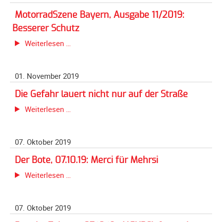
Leitplanken
Unterfahrschutz
MotorradSzene Bayern, Ausgabe 11/2019:
abgesichert
Unterfahrschutz
Besserer Schutz
-
MotorradSzene
Weiterlesen …
Erfolge
Bayern,
Ausgabe
Unterfahrschutz
01. November 2019
11/2019:
-
Besserer
Technik
Die Gefahr lauert nicht nur auf der Straße
Schutz
Unterfahrschutz
Die
Weiterlesen …
-
Gefahr
Kompatibilität
lauert
07. Oktober 2019
nicht
Unterfahrschutz
nur
-
Der Bote, 07.10.19: Merci für Mehrsi
auf
mit
Der
Weiterlesen …
der
in
Bote,
Straße
Absenkung
07.10.19:
07. Oktober 2019
Streckensicherung
Merci
für