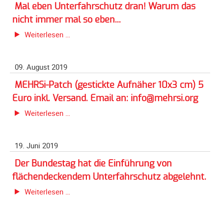
Bayern,
Mal eben Unterfahrschutz dran! Warum das
Galerie
Nürnberger
nicht immer mal so eben...
2020
Land
Mal
Weiterlesen …
am
Galerie
eben
05.10.2019
2019
Unterfahrschutz
Galerie
09. August 2019
dran!
2018
Warum
MEHRSi-Patch (gestickte Aufnäher 10x3 cm) 5
das
Galerie
Euro inkl. Versand. Email an: info@mehrsi.org
nicht
2017
MEHRSi-
Weiterlesen …
immer
Galerie
Patch
mal
2016
(gestickte
so
19. Juni 2019
Galerie
Aufnäher
eben...
2015
10x3
Der Bundestag hat die Einführung von
cm)
Galerie
flächendeckendem Unterfahrschutz abgelehnt.
5
2014
Der
Weiterlesen …
Euro
Galerie
Bundestag
inkl.
2013
hat
Versand.