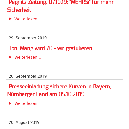
Meldeformular
Pegnitz Zeitung, 07.10.19: "MEHRSi" für mehr
Mehrsi
Sicherheit
Flex.
Pegnitz
Weiterlesen …
Kurvenleittafel
Zeitung,
Galerien
07.10.19:
29. September 2019
"MEHRSi"
Galerie
für
2026
Toni Mang wird 70 - wir gratulieren
mehr
Toni
Galerie
Weiterlesen …
Sicherheit
Mang
2025
wird
Galerie
20. September 2019
70
2024
-
Presseeinladung sichere Kurven in Bayern,
Galerie
wir
Nürnberger Land am 05.10.2019
2023
gratulieren
Presseeinladung
Weiterlesen …
Galerie
sichere
2022
Kurven
Galerie
20. August 2019
in
2021