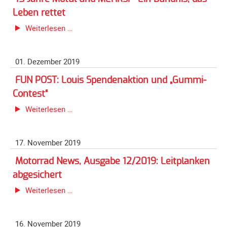
Spendenkonto
Bundesrat
Leben rettet
Förderer
stimmt
15
Weiterlesen …
werden
zu
Jahre
Fördererdaten
Motul
ändern
01. Dezember 2019
und
Gewerbliche
MEHRSi
FUN POST: Louis Spendenaktion und „Gummi-
Förderer
-
Contest“
Ein
Flyer
FUN
Weiterlesen …
Bündnis,
+
POST:
das
Infokarte
Louis
Leben
Achte
17. November 2019
Spendenaktion
rettet
auf
und
Motorrad News, Ausgabe 12/2019: Leitplanken
Motorradfahrer
„Gummi-
abgesichert
Merchandise
Contest“
Motorrad
Weiterlesen …
Aktionen
News,
Ausgabe
Info/Presse
16. November 2019
12/2019: