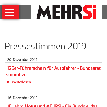
Navigation
MEHRSi
überspringen
Wer
und
warum
MEHRSi-
Pressestimmen 2019
Interview
Ziel
und
20. Dezember 2019
Strategie
125er-Führerschein für Autofahrer - Bundesrat
Schirmherrschaft
stimmt zu
Prominente
125er-
Weiterlesen …
für
Führerschein
MEHRSi
für
16. Dezember 2019
Autofahrer
Unterstützen
-
15 Jahre Motul und MEHRSi - Ein Bündnis, das