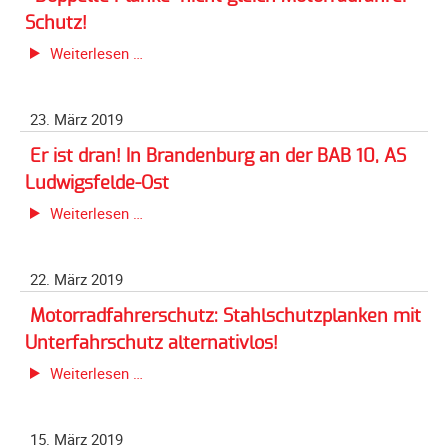
Galerie
-
Schutz!
2004
wir
"Doppelte
Weiterlesen …
gratulieren!
Videos
Planke"
nicht
Auszeichnung
23. März 2019
gleich
Motorradfahrer-
Er ist dran! In Brandenburg an der BAB 10, AS
Schutz!
Ludwigsfelde-Ost
Er
Weiterlesen …
ist
dran!
22. März 2019
In
Brandenburg
Motorradfahrerschutz: Stahlschutzplanken mit
an
Unterfahrschutz alternativlos!
der
Motorradfahrerschutz:
Weiterlesen …
BAB
Stahlschutzplanken
10,
mit
AS
15. März 2019
Unterfahrschutz