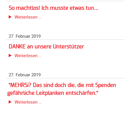
Ludwigsfelde-
alternativlos!
Ost
So machtlos! Ich musste etwas tun…
So
Weiterlesen …
machtlos!
Ich
27. Februar 2019
musste
etwas
DANKE an unsere Unterstützer
tun…
DANKE
Weiterlesen …
an
unsere
27. Februar 2019
Unterstützer
"MEHRSi? Das sind doch die, die mit Spenden
gefährliche Leitplanken entschärfen."
"MEHRSi?
Weiterlesen …
Das
sind
doch
die,