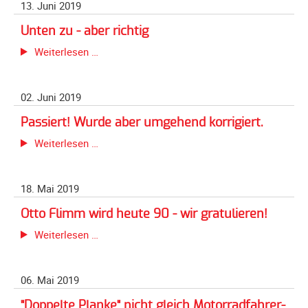
13. Juni 2019
die
Galerie
Email
Einführung
2012
an:
Unten zu - aber richtig
von
info@mehrsi.org
Galerie
Unten
Weiterlesen …
flächendeckendem
2011
zu
Unterfahrschutz
-
Galerie
abgelehnt.
02. Juni 2019
aber
2010
richtig
Passiert! Wurde aber umgehend korrigiert.
Galerie
2009
Passiert!
Weiterlesen …
Wurde
Galerie
aber
2008
18. Mai 2019
umgehend
Galerie
korrigiert.
Otto Flimm wird heute 90 - wir gratulieren!
2007
Otto
Weiterlesen …
Galerie
Flimm
2006
wird
Galerie
06. Mai 2019
heute
2005
90
"Doppelte Planke" nicht gleich Motorradfahrer-