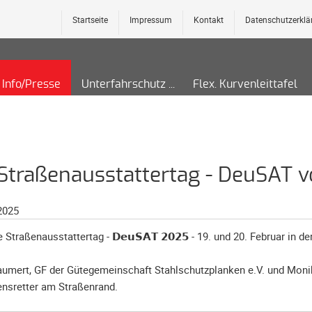
Startseite
Impressum
Kontakt
Datenschutzerklä
Info/Presse
Unterfahrschutz
Flex. Kurvenleittafel
. Straßenausstattertag - DeuSAT v
2025
Straßenausstattertag - 𝗗𝗲𝘂𝗦𝗔𝗧 𝟮𝟬𝟮𝟱 - 19. und 20. Februar in 
aumert, GF der Gütegemeinschaft Stahlschutzplanken e.V. und Mon
nsretter am Straßenrand.