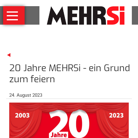
Navigation
MEHRSi
überspringen
Wer
und
warum
MEHRSi-
Interview
20 Jahre MEHRSi - ein Grund
Ziel
und
zum feiern
Strategie
Schirmherrschaft
24. August 2023
Prominente
für
MEHRSi
Unterstützen