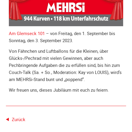
Spendenkonto
Förderer
werden
Fördererdaten
ändern
Am Glemseck 101
– von Freitag, den 1. September bis
Sonntag, den 3. September 2023.
Gewerbliche
Förderer
Von Fähnchen und Luftballons für die Kleinen, über
Flyer
Glücks-/Pechrad mit vielen Gewinnen, aber auch
+
Pechbringende Aufgaben die zu erfüllen sind, bis hin zum
Infokarte
Couch-Talk (Sa. + So., Moderation: Kay von LOUIS), wird’s
am MEHRSi-Stand bunt und „poppend“.
Achte
auf
Wir freuen uns, dieses Jubiläum mit euch zu feiern.
Motorradfahrer
Merchandise
Aktionen
Zurück
Info/Presse