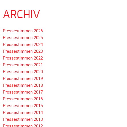
Unterfahrschutz
ARCHIV
Unterfahrschutz
-
Erfolge
Pressestimmen 2026
Pressestimmen 2025
Unterfahrschutz
Pressestimmen 2024
-
Pressestimmen 2023
Technik
Pressestimmen 2022
Unterfahrschutz
Pressestimmen 2021
-
Pressestimmen 2020
Kompatibilität
Pressestimmen 2019
Unterfahrschutz
Pressestimmen 2018
-
Navigation
Pressestimmen 2017
mit
überspringen
Pressestimmen 2016
in
Pressestimmen 2015
Absenkung
Pressestimmen 2014
Pressestimmen 2013
Streckensicherung
Pressestimmen 2012