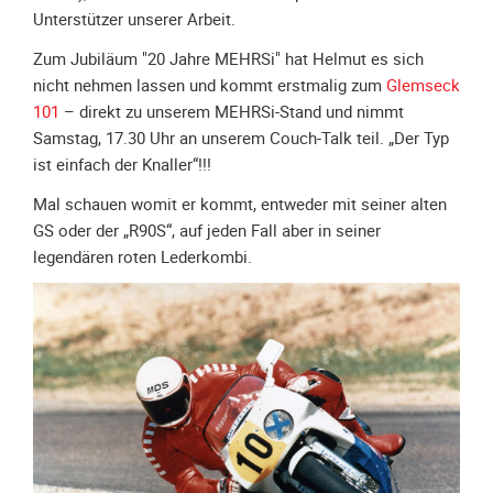
Spendenkonto
Unterstützer unserer Arbeit.
Förderer
Zum Jubiläum "20 Jahre MEHRSi" hat Helmut es sich
werden
nicht nehmen lassen und kommt erstmalig zum
Glemseck
Fördererdaten
101
– direkt zu unserem MEHRSi-Stand und nimmt
ändern
Samstag, 17.30 Uhr an unserem Couch-Talk teil. „Der Typ
Gewerbliche
ist einfach der Knaller“!!!
Förderer
Mal schauen womit er kommt, entweder mit seiner alten
Flyer
GS oder der „R90S“, auf jeden Fall aber in seiner
+
legendären roten Lederkombi.
Infokarte
Achte
auf
Motorradfahrer
Merchandise
Aktionen
Info/Presse