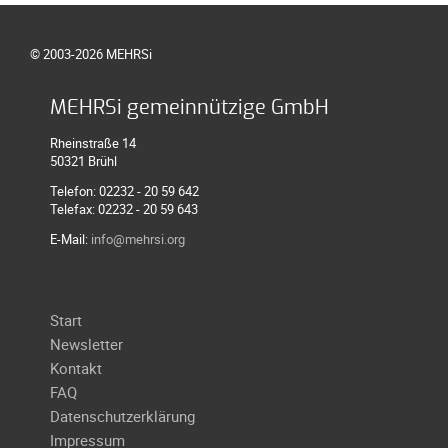
Galerie
2020
© 2003-2026 MEHRSi
Galerie
2019
MEHRSi gemeinnützige GmbH
Galerie
Rheinstraße 14
2018
50321 Brühl
Galerie
Telefon: 02232 - 20 59 642
Telefax: 02232 - 20 59 643
2017
E-Mail:
info@mehrsi.org
Galerie
2016
Galerie
Navigation
Start
2015
überspringen
Newsletter
Galerie
Kontakt
2014
FAQ
Galerie
Datenschutzerklärung
2013
Impressum