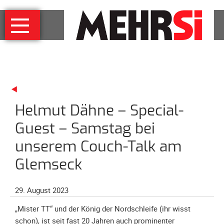
Navigation
MEHRSi
überspringen
Wer
und
warum
MEHRSi-
Interview
Helmut Dähne – Special-
Ziel
und
Guest – Samstag bei
Strategie
unserem Couch-Talk am
Schirmherrschaft
Glemseck
Prominente
für
MEHRSi
29. August 2023
Unterstützen
„Mister TT“ und der König der Nordschleife (ihr wisst
schon), ist seit fast 20 Jahren auch prominenter