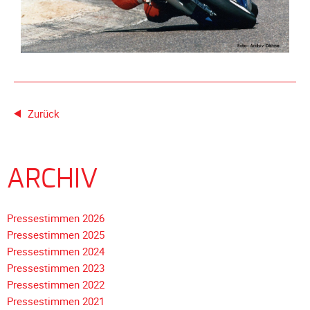
Unterfahrschutz
Unterfahrschutz
-
Erfolge
Unterfahrschutz
-
Zurück
Technik
Unterfahrschutz
-
ARCHIV
Kompatibilität
Unterfahrschutz
Pressestimmen 2026
-
Pressestimmen 2025
mit
Pressestimmen 2024
in
Pressestimmen 2023
Absenkung
Pressestimmen 2022
Streckensicherung
Pressestimmen 2021