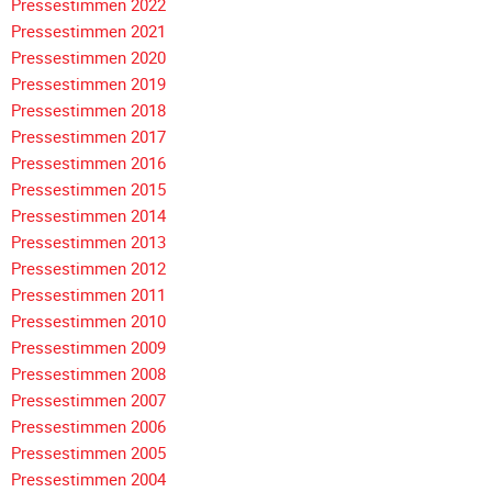
Pressestimmen 2022
Unterfahrschutz
Pressestimmen 2021
Pressestimmen 2020
Unterfahrschutz
Pressestimmen 2019
-
Pressestimmen 2018
Erfolge
Navigation
Pressestimmen 2017
Unterfahrschutz
überspringen
Pressestimmen 2016
-
Pressestimmen 2015
Technik
Pressestimmen 2014
Unterfahrschutz
Pressestimmen 2013
-
Pressestimmen 2012
Kompatibilität
Pressestimmen 2011
Pressestimmen 2010
Unterfahrschutz
Pressestimmen 2009
-
Pressestimmen 2008
mit
Pressestimmen 2007
in
Pressestimmen 2006
Absenkung
Pressestimmen 2005
Streckensicherung
Pressestimmen 2004