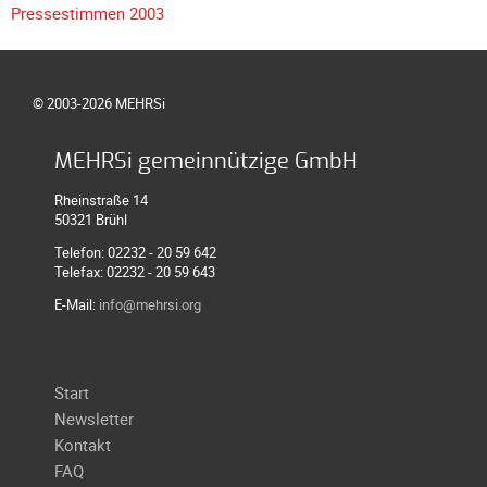
Meldeformular
Pressestimmen 2003
Flex.
Kurvenleittafel
© 2003-2026 MEHRSi
Galerien
Galerie
MEHRSi gemeinnützige GmbH
2026
Rheinstraße 14
Galerie
50321 Brühl
2025
Telefon: 02232 - 20 59 642
Galerie
Telefax: 02232 - 20 59 643
2024
E-Mail:
info@mehrsi.org
Galerie
2023
Navigation
Galerie
Start
überspringen
2022
Newsletter
Kontakt
Galerie
FAQ
2021