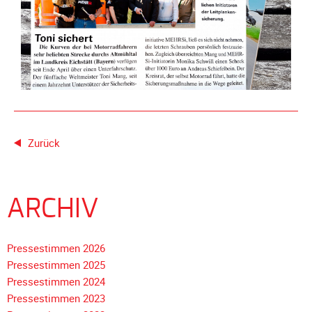
Spendenkonto
Förderer
werden
Fördererdaten
ändern
Gewerbliche
Förderer
Flyer
Zurück
+
Infokarte
Achte
ARCHIV
auf
Motorradfahrer
Merchandise
Pressestimmen 2026
Pressestimmen 2025
Aktionen
Pressestimmen 2024
Pressestimmen 2023
Info/Presse