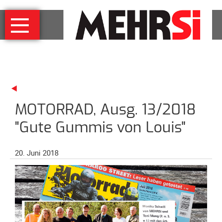
Navigation
MEHRSi
überspringen
Wer
und
warum
MEHRSi-
Interview
MOTORRAD, Ausg. 13/2018
Ziel
und
"Gute Gummis von Louis"
Strategie
Schirmherrschaft
20. Juni 2018
Prominente
für
MEHRSi
Unterstützen