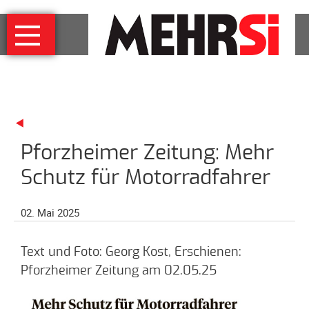
Navigation
MEHRSi
überspringen
Wer
und
warum
MEHRSi-
Interview
Pforzheimer Zeitung: Mehr
Ziel
und
Schutz für Motorradfahrer
Strategie
Schirmherrschaft
02. Mai 2025
Prominente
für
Text und Foto: Georg Kost, Erschienen:
MEHRSi
Pforzheimer Zeitung am 02.05.25
Unterstützen