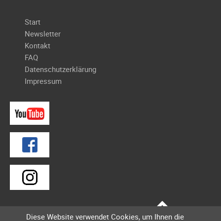
Galerie
Navigation
Start
2020
überspringen
Newsletter
Galerie
Kontakt
2019
FAQ
Galerie
Datenschutzerklärung
2018
Impressum
Galerie
2017
Galerie
2016
Galerie
2015
Galerie
2014
Galerie
2013
Diese Website verwendet Cookies, um Ihnen die