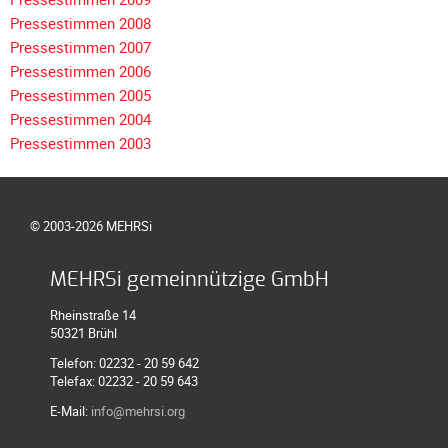
Meldeformular
Pressestimmen 2008
Flex.
Pressestimmen 2007
Kurvenleittafel
Pressestimmen 2006
Pressestimmen 2005
Galerien
Pressestimmen 2004
Galerie
Pressestimmen 2003
2026
Galerie
2025
© 2003-2026 MEHRSi
Galerie
2024
MEHRSi gemeinnützige GmbH
Galerie
Rheinstraße 14
2023
50321 Brühl
Galerie
Telefon: 02232 - 20 59 642
Telefax: 02232 - 20 59 643
2022
E-Mail:
info@mehrsi.org
Galerie
2021