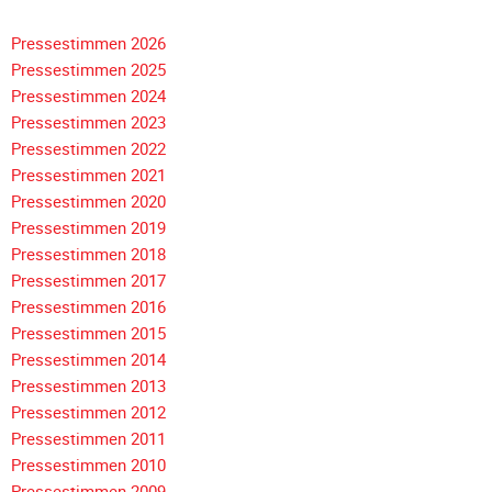
Unterfahrschutz
Pressestimmen 2026
Unterfahrschutz
Pressestimmen 2025
-
Pressestimmen 2024
Erfolge
Pressestimmen 2023
Pressestimmen 2022
Unterfahrschutz
Pressestimmen 2021
-
Pressestimmen 2020
Technik
Pressestimmen 2019
Unterfahrschutz
Pressestimmen 2018
-
Navigation
Pressestimmen 2017
Kompatibilität
überspringen
Pressestimmen 2016
Unterfahrschutz
Pressestimmen 2015
-
Pressestimmen 2014
mit
Pressestimmen 2013
in
Pressestimmen 2012
Absenkung
Pressestimmen 2011
Streckensicherung
Pressestimmen 2010
Pressestimmen 2009