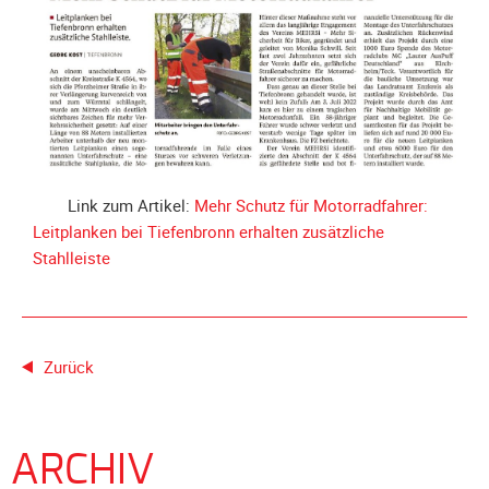
Spendenkonto
Förderer
werden
Fördererdaten
ändern
Gewerbliche
Förderer
Link zum Artikel:
Mehr Schutz für Motorradfahrer:
Flyer
Leitplanken bei Tiefenbronn erhalten zusätzliche
+
Stahlleiste
Infokarte
Achte
auf
Motorradfahrer
Zurück
Merchandise
Aktionen
ARCHIV
Info/Presse