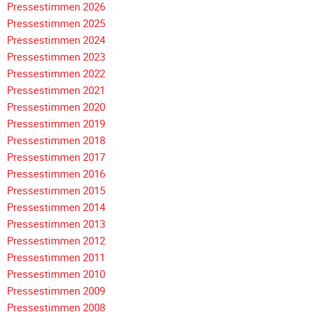
Meldeformular
Pressestimmen 2026
Pressestimmen 2025
Flex.
Pressestimmen 2024
Kurvenleittafel
Pressestimmen 2023
Pressestimmen 2022
Galerien
Pressestimmen 2021
Galerie
Pressestimmen 2020
2026
Pressestimmen 2019
Galerie
Pressestimmen 2018
2025
Navigation
Pressestimmen 2017
überspringen
Pressestimmen 2016
Galerie
Pressestimmen 2015
2024
Pressestimmen 2014
Galerie
Pressestimmen 2013
2023
Pressestimmen 2012
Galerie
Pressestimmen 2011
2022
Pressestimmen 2010
Galerie
Pressestimmen 2009
2021
Pressestimmen 2008