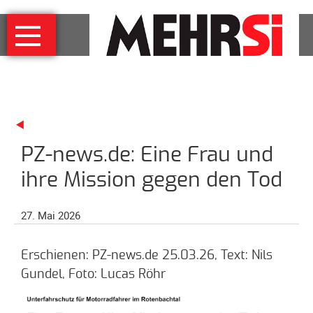
Navigation
MEHRSi
überspringen
Wer
und
warum
MEHRSi-
Interview
PZ-news.de: Eine Frau und
Ziel
und
ihre Mission gegen den Tod
Strategie
Schirmherrschaft
27. Mai 2026
Prominente
für
Erschienen: PZ-news.de 25.03.26, Text: Nils
MEHRSi
Gundel, Foto: Lucas Röhr
Unterstützen