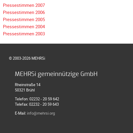
Pressestimmen 2007
Galerie
Pressestimmen 2006
2020
Pressestimmen 2005
Galerie
Pressestimmen 2004
2019
Pressestimmen 2003
Galerie
2018
Galerie
© 2003-2026 MEHRSi
2017
Galerie
MEHRSi gemeinnützige GmbH
2016
Rheinstraße 14
Galerie
50321 Brühl
2015
Telefon: 02232 - 20 59 642
Telefax: 02232 - 20 59 643
Galerie
2014
E-Mail:
info@mehrsi.org
Galerie
2013