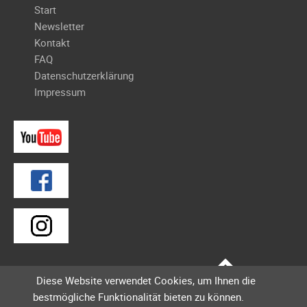
Navigation
Start
Galerie
überspringen
Newsletter
2012
Kontakt
Galerie
FAQ
2011
Datenschutzerklärung
Galerie
Impressum
2010
Galerie
2009
Galerie
2008
Galerie
2007
Galerie
2006
Galerie
Diese Website verwendet Cookies, um Ihnen die
2005
bestmögliche Funktionalität bieten zu können.