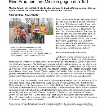
Spendenkonto
Förderer
werden
Fördererdaten
ändern
Gewerbliche
Förderer
Flyer
+
Infokarte
Achte
auf
Motorradfahrer
Merchandise
Aktionen
Info/Presse