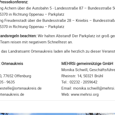
Pressekonferenz:
ung Achern über die Autobahn 5 - Landesstraße 87 – Bundesstraße 
5370 in Richtung Oppenau – Parkplatz
ung Freudenstadt über die Bundesstraße 28 – Kniebis – Bundesstra
5370 in Richtung Oppenau – Parkplatz
andsregeln beachten:
Wir halten Abstand! Der Parkplatz ist groß g
Team reisen mit negativem Schnelltest an.
as Landratsamt Ortenaukreis laden alle herzlich zu dieser Veranst
 Ortenaukreis
MEHRSi gemeinnützige GmbH
Monika Schwill, Geschäftsführe
0, 77652 Offenburg
Rheinstr. 14, 50321 Brühl
05 - 9635
Tel.: 02232 - 2059642
sestelle@ortenaukreis.de
Email: monika.schwill@mehrsi
tenaukreis.de
Web: www.mehrsi.org