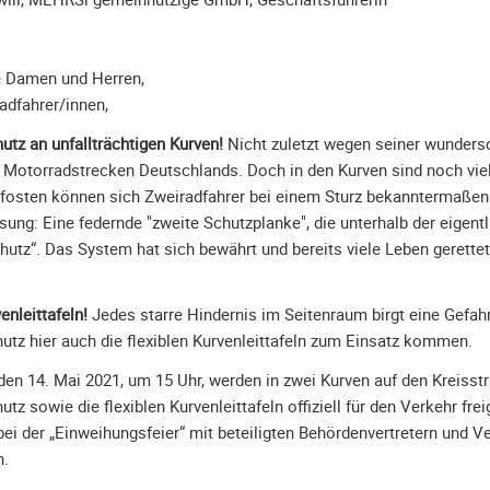
e Damen und Herren,
adfahrer/innen,
utz an unfallträchtigen Kurven!
Nicht zuletzt wegen seiner wunders
n Motorradstrecken Deutschlands. Doch in den Kurven sind noch vi
fosten können sich Zweiradfahrer bei einem Sturz bekanntermaßen 
ung: Eine federnde "zweite Schutzplanke", die unterhalb der eigent
hutz“. Das System hat sich bewährt und bereits viele Leben gerettet
enleittafeln!
Jedes starre Hindernis im Seitenraum birgt eine Gefah
utz hier auch die flexiblen Kurvenleittafeln zum Einsatz kommen.
den 14. Mai 2021, um 15 Uhr, werden in zwei Kurven auf den Kreisstr
utz sowie die flexiblen Kurvenleittafeln offiziell für den Verkehr fre
bei der „Einweihungsfeier“ mit beteiligten Behördenvertretern und Ve
n.