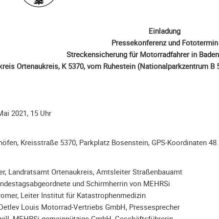
Einladung
Pressekonferenz und Fototermin
Streckensicherung für Motorradfahrer in Bade
reis Ortenaukreis, K 5370, vom Ruhestein (Nationalparkzentrum B 5
 Mai 2021, 15 Uhr
öfen, Kreisstraße 5370, Parkplatz Bosenstein, GPS-Koordinaten 48
er, Landratsamt Ortenaukreis, Amtsleiter Straßenbauamt
undestagsabgeordnete und Schirmherrin von MEHRSi
romer, Leiter Institut für Katastrophenmedizin
 Detlev Louis Motorrad-Vertriebs GmbH, Pressesprecher
ill, MEHRSi gemeinnützige GmbH, Geschäftsführerin