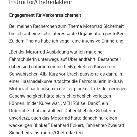
Spendenkonto
Instructor/Chefredakteur
Förderer
Engagement für Verkehrssicherheit
werden
Bei meinen Recherchen zum Thema Motorrad Sicherheit
Fördererdaten
bin ich auf eine sehr interessante Organisation gestoßen.
ändern
Zu dem Thema habe ich sogar eine intensive Erinnerung.
Gewerbliche
Förderer
„Bei der Motorrad Ausbildung war ich mit einer
Fahrschülerin unterwegs auf Überlandfahrt. Bestandteil
Flyer
dabei sind natürlich meine heiß geliebten Kurven der
+
Schwäbischen Alb. Kurz vor Urach passierte es dann: In
Infokarte
einer Haarnadelkurve rutschte die Fahrschülerin inklusiv
Achte
Motorrad nach außen in die Leitplanke. Trotz der geringen
auf
Geschwindigkeit hätte sie sich erheblich verletzen
Motorradfahrer
können. In der Kurve war, „MEHRSI sei Dank“, ein
Merchandise
Unterfahrschutz installiert. Daher blieb die Schülerin
unverletzt, auch das Motorrad hatte danach nur einen
Aktionen
wackeligen Blinker.“ Bernhard Eckert, Fahrlehrer/Zweirad
Info/Presse
Sicherheits-Instructor/Chefredakteur