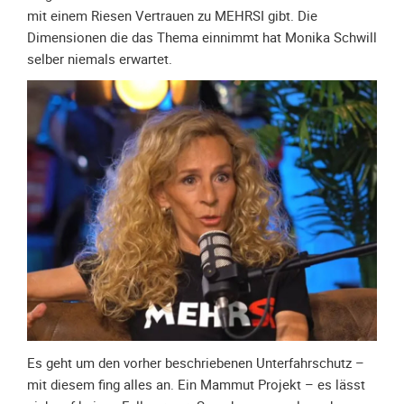
Meldeformular
mit einem Riesen Vertrauen zu MEHRSI gibt. Die
Dimensionen die das Thema einnimmt hat Monika Schwill
Flex.
selber niemals erwartet.
Kurvenleittafel
Galerien
Galerie
2026
Galerie
2025
Galerie
2024
Galerie
2023
Galerie
2022
Es geht um den vorher beschriebenen Unterfahrschutz –
Galerie
mit diesem fing alles an. Ein Mammut Projekt – es lässt
2021