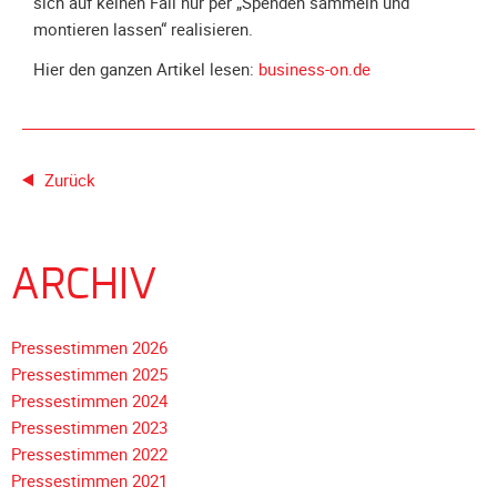
sich auf keinen Fall nur per „Spenden sammeln und
Galerie
montieren lassen“ realisieren.
2020
Hier den ganzen Artikel lesen:
business-on.de
Galerie
2019
Galerie
2018
Zurück
Galerie
2017
Galerie
ARCHIV
2016
Galerie
Pressestimmen 2026
2015
Pressestimmen 2025
Galerie
Pressestimmen 2024
2014
Pressestimmen 2023
Galerie
Pressestimmen 2022
2013
Pressestimmen 2021