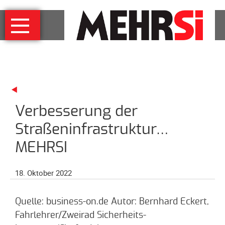
Navigation
MEHRSi
überspringen
Wer
und
warum
MEHRSi-
Interview
Verbesserung der
Ziel
und
Straßeninfrastruktur…
Strategie
MEHRSI
Schirmherrschaft
Prominente
18. Oktober 2022
für
MEHRSi
Quelle: business-on.de Autor: Bernhard Eckert,
Unterstützen
Fahrlehrer/Zweirad Sicherheits-