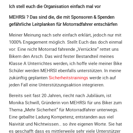
Ich stell euch die Organisation einfach mal vor
Unterfahrschutz
MEHRSi ? Das sind die, die mit Sponsoren & Spenden
Unterfahrschutz
gefährliche Leitplanken für Motorradfahrer entschärfen
-
Erfolge
Meiner Meinung nach sehr einfach erklärt, jedoch nur mit
Unterfahrschutz
1000% Engagement möglich. Stellt Euch das doch einmal
-
vor: Eine nicht Motorrad fahrende „Verrückte“ rettet uns
Technik
Bikern den Arsch. Das wird fester Bestandteil meines
Klasse A Unterrichtes werden, ich hoffe viele meiner Bike
Unterfahrschutz
Schüler werden MEHRSI ebenfalls unterstützen. In meine
-
zukünftig geplanten
Sicherheitstrainings
werde ich auf
Kompatibilität
jeden Fall eine Unterstützungsaktion integrieren.
Unterfahrschutz
-
Bereits seit fast 20 Jahren, riecht nach Jubiläum, ist
mit
Monika Schwill, Gründerin von MEHRSi für uns Biker zum
in
Thema „Mehr Sicherheit“ für Motorradfahrer unterwegs.
Absenkung
Eine geballte Ladung Kompetenz, entstanden aus viel
Naivität und Nichtwissen… so ihre eigenen Worte. Sie hat
Streckensicherung
es geschafft dass es mittlerweile sehr viele Unterstützer