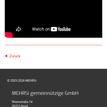
Spendenkonto
Förderer
werden
Fördererdaten
ändern
Gewerbliche
Förderer
Flyer
+
Zurück
Infokarte
Achte
auf
Motorradfahrer
© 2003-2026 MEHRSi
Merchandise
MEHRSi gemeinnützige GmbH
Aktionen
Rheinstraße 14
Info/Presse
50321 Brühl