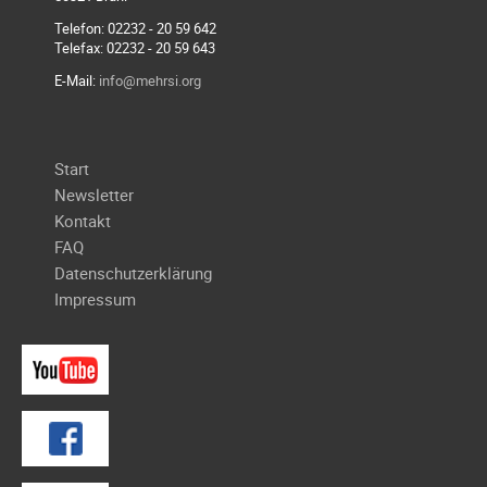
Unterfahrschutz
Telefon: 02232 - 20 59 642
Telefax: 02232 - 20 59 643
Unterfahrschutz
E-Mail:
info@mehrsi.org
-
Erfolge
Unterfahrschutz
Navigation
Start
-
überspringen
Newsletter
Technik
Kontakt
Unterfahrschutz
FAQ
-
Datenschutzerklärung
Kompatibilität
Impressum
Unterfahrschutz
-
mit
in
Absenkung
Streckensicherung