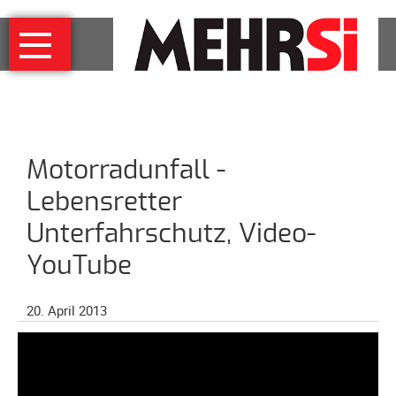
Navigation
MEHRSi
überspringen
Wer
und
warum
MEHRSi-
Motorradunfall -
Interview
Ziel
Lebensretter
und
Unterfahrschutz, Video-
Strategie
YouTube
Schirmherrschaft
Prominente
20. April 2013
für
MEHRSi
Unterstützen