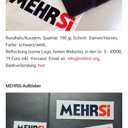
Galerie
2020
Galerie
2019
Rundhals/Kurzarm, Qualität: 190 gr, Schnitt: Damen/Herren,
Galerie
Farbe: schwarz/weiß,
2018
Beflockung (vorne Logo, hinten Website), in den Gr. S - XXXXL
Galerie
19 Euro inkl. Versand. Email an:
info@mehrsi.org
,
2017
Bankverbindung:
hier
Galerie
2016
Galerie
MEHRSi-Aufkleber
2015
Galerie
2014
Galerie
2013