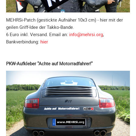
Unterfahrschutz
Unterfahrschutz
MEHRSi-Patch (gestickte Aufnäher 10x3 cm) - hier mit der
-
geilen Griff-Idee der Takko-Bande.
Erfolge
6 Euro inkl. Versand. Email an:
info@mehrsi.org
,
Unterfahrschutz
Bankverbindung:
hier
-
Technik
PKW-Aufkleber "Achte auf Motorradfahrer!"
Unterfahrschutz
-
Kompatibilität
Unterfahrschutz
-
mit
in
Absenkung
Streckensicherung