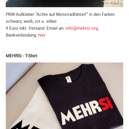
Meldeformular
Flex.
PKW-Aufkleber "Achte auf Motorradfahrer!" in den Farben
Kurvenleittafel
schwarz, weiß, rot u. silber.
9 Euro inkl. Versand. Email an:
info@mehrsi.org
,
Galerien
Bankverbindung:
hier
Galerie
2026
MEHRSi - T-Shirt
Galerie
2025
Galerie
2024
Galerie
2023
Galerie
2022
Galerie
2021