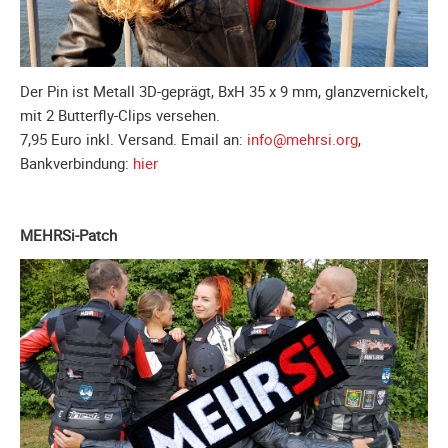
Spendenkonto
Förderer
werden
Fördererdaten
Der Pin ist Metall 3D-geprägt, BxH 35 x 9 mm, glanzvernickelt,
ändern
mit 2 Butterfly-Clips versehen.
7,95 Euro inkl. Versand. Email an:
info@mehrsi.org
,
Gewerbliche
Bankverbindung:
hier
Förderer
Flyer
+
MEHRSi-Patch
Infokarte
Achte
auf
Motorradfahrer
Merchandise
Aktionen
Info/Presse